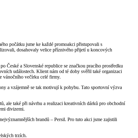
ého počátku jsme ke každé promoakci přistupovali s
izovali, dosahovaly velice příznivého přijetí u koncových
h po České a Slovenské republice se značkou pracího prostředku
ních událostech. Klient nám od té doby svěřil také organizaci
e vánočního večírku celé firmy.
ony a vzájemně se tak motivují k pohybu. Tato sportovní výzva
ů, ale také při návrhu a realizaci kreativních dárků pro obchodní
emi divizemi.
nejvýznamnějších brandů – Persil. Pro tuto akci jsme zajistili
lských trzích.