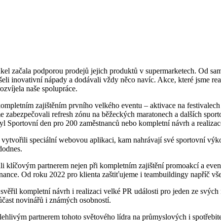
kel začala podporou prodejů jejich produktů v supermarketech. Od sam
li inovativní nápady a dodávali vždy něco navíc. Akce, které jsme real
ozvíjela naše spolupráce.
ompletním zajištěním prvního velkého eventu – aktivace na festivalec
zabezpečovali refresh zónu na běžeckých maratonech a dalších sportov
byl Sportovní den pro 200 zaměstnanců nebo kompletní návrh a realizac
ytvořili speciální webovou aplikaci, kam nahrávají své sportovní výk
í dodnes.
li klíčovým partnerem nejen při kompletním zajištění promoakcí a event
tnance. Od roku 2022 pro klienta zaštiťujeme i teambuildingy napříč vš
 svěřil kompletní návrh i realizaci velké PR události pro jeden ze svých 
 účast novinářů i známých osobností.
ehlivým partnerem tohoto světového lídra na průmyslových i spotřebite