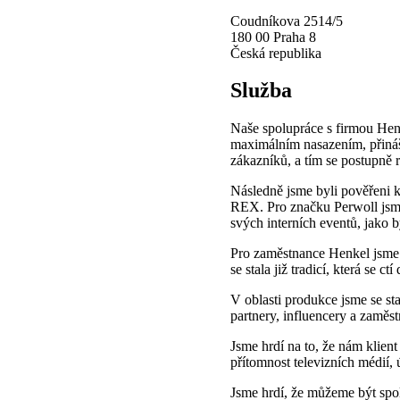
Coudníkova 2514/5
180 00 Praha 8
Česká republika
Služba
Naše spolupráce s firmou Hen
maximálním nasazením, přináše
zákazníků, a tím se postupně r
Následně jsme byli pověřeni k
REX. Pro značku Perwoll jsme 
svých interních eventů, jako 
Pro zaměstnance Henkel jsme v
se stala již tradicí, která se ct
V oblasti produkce jsme se sta
partnery, influencery a zaměs
Jsme hrdí na to, že nám klient
přítomnost televizních médií,
Jsme hrdí, že můžeme být spol